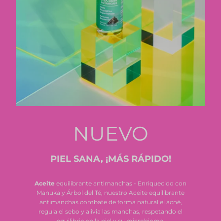
NUEVO
PIEL SANA, ¡MÁS RÁPIDO!
Aceite
equilibrante antimanchas - Enriquecido con
Manuka y Árbol del Té, nuestro Aceite equilibrante
antimanchas combate de forma natural el acné,
regula el sebo y alivia las manchas, respetando el
equilibrio de la piel y su microbioma.