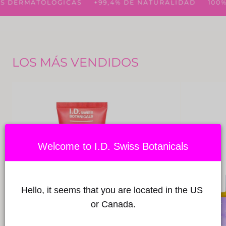
Descubra
 DERMATOLÓGICAS
+99,4% DE NATURALIDAD
100% 
Ver el producto
LOS MÁS VENDIDOS
Welcome to I.D. Swiss Botanicals
Hello, it seems that you are located in the US 
or Canada.